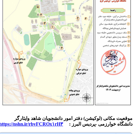
وقعیت مکانی (لوکیشن) دفتر امور دانشجویان شاهد وایثارگر
انشگاه خوارزمی -پردیس البرز :
https://nshn.ir/rbvFCROx۱rH۳