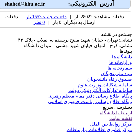
آدرس الکترونیکی:
khu.ac.ir
shahed
دفعات مشاهده: 28022 بار |
دفعات چاپ: 1553 بار
| دفعات
ارسال به دیگران: 0 بار |
0 نظر
تجو در نقشه
انی: تهران - خیابان شهید مفتح نرسیده به انقلاب - پلاک ۴۳
انی: کرج – انتهای خیابان شهید بهشتی – میدان دانشگاه
وندها
نشگاه ها
ارتخانه ها
ارتخانه ها
یاد ملی نخبگان
دوق رفاه دانشجویان
مانه شکایات وزارت علوم
مانه تدارکات الکترونیکی دولت
یگاه اطلاع رسانی دفتر مقام معظم رهبری
یگاه اطلاع رسانی ریاست جمهوری اسلامی
ترسی سریع
تباط با دانشگاه
شه سایت
کز روابط بین الملل
کز فناوری اطلاعات و ارتباطات