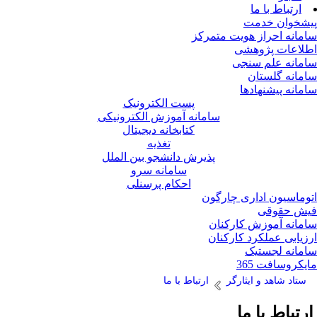
ارتباط با ما
شخوان خدمت
مانه احراز هویت متمرکز
لاعات پژوهشی
مانه علم سنجی
مانه گلستان
مانه پیشنهادها
پست الکترونیک
سامانه آموزش الکترونیکی
کتابخانه دیجیتال
تغذیه
پذیرش دانشجو بین الملل
سامانه سرو
احکام پرسنلی
وماسیون اداری چارگون
ش حقوقی
مانه آموزش کارکنان
زیابی عملکرد کارکنان
مانه لجستیک
یکروسافت 365
ستاد شاهد و ایثارگر
ارتباط با ما
رتباط با ما