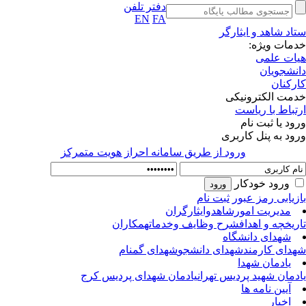
دفتر تلفن
EN
FA
اد شاهد و ایثارگر
مات ویژه:
ات علمی
نشجویان
رکنان
مت الکترونیکی
تباط با ریاست
ود یا ثبت نام
ود به پنل کاربری
ورود از طريق سامانه احراز هويت متمركز
ورود خودکار
زیابی رمز عبور
ثبت نام
مدیریت امورشاهدوایثارگران
ریخچه و اهداف
شرح وظایف وخدمات
همکاران
شهدای دانشگاه
دای کارمند
شهدای دانشجو
شهدای گمنام
یادمان شهدا
دمان شهید پردیس تهران
یادمان شهدای پردیس کرج
آیین نامه ها
اخبار