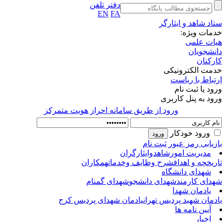
دفتر تلفن
EN
FA
اد شاهد و ایثارگر
مات ویژه:
ات علمی
نشجویان
رکنان
مت الکترونیکی
تباط با ریاست
ود یا ثبت نام
ود به پنل کاربری
ورود از طريق سامانه احراز هويت متمركز
ورود خودکار
زیابی رمز عبور
ثبت نام
مدیریت امورشاهدوایثارگران
ریخچه و اهداف
شرح وظایف وخدمات
همکاران
شهدای دانشگاه
دای کارمند
شهدای دانشجو
شهدای گمنام
یادمان شهدا
دمان شهید پردیس تهران
یادمان شهدای پردیس کرج
آیین نامه ها
اخبار