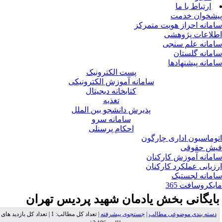
ارتباط با ما
شخوان خدمت
مانه احراز هویت متمرکز
لاعات پژوهشی
مانه علم سنجی
مانه گلستان
مانه پیشنهادها
پست الکترونیک
سامانه آموزش الکترونیکی
کتابخانه دیجیتال
تغذیه
پذیرش دانشجو بین الملل
سامانه سرو
احکام پرسنلی
وماسیون اداری چارگون
ش حقوقی
مانه آموزش کارکنان
زیابی عملکرد کارکنان
مانه لجستیک
یکروسافت 365
ایگانی بخش
یادمان شهید پردیس تهران
دسته بندی موضوعی مطالب
|
جستجوی پیشرفته
| تعداد کل مطالب: 1 | تعداد کل بازدید های