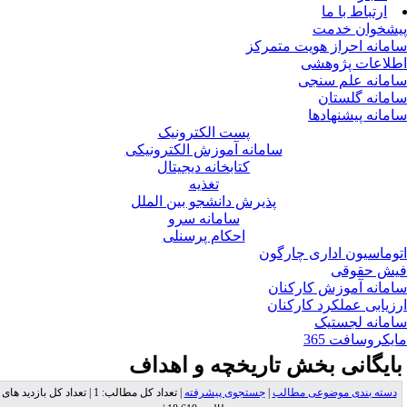
ارتباط با ما
شخوان خدمت
مانه احراز هویت متمرکز
لاعات پژوهشی
مانه علم سنجی
مانه گلستان
مانه پیشنهادها
پست الکترونیک
سامانه آموزش الکترونیکی
کتابخانه دیجیتال
تغذیه
پذیرش دانشجو بین الملل
سامانه سرو
احکام پرسنلی
وماسیون اداری چارگون
ش حقوقی
مانه آموزش کارکنان
زیابی عملکرد کارکنان
مانه لجستیک
یکروسافت 365
ایگانی بخش
تاریخچه و اهداف
دسته بندی موضوعی مطالب
|
جستجوی پیشرفته
| تعداد کل مطالب: 1 | تعداد کل بازدید های