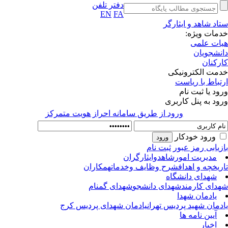
دفتر تلفن
EN
FA
اد شاهد و ایثارگر
مات ویژه:
ات علمی
نشجویان
رکنان
مت الکترونیکی
تباط با ریاست
ود یا ثبت نام
ود به پنل کاربری
ورود از طريق سامانه احراز هويت متمركز
ورود خودکار
زیابی رمز عبور
ثبت نام
مدیریت امورشاهدوایثارگران
ریخچه و اهداف
شرح وظایف وخدمات
همکاران
شهدای دانشگاه
دای کارمند
شهدای دانشجو
شهدای گمنام
یادمان شهدا
دمان شهید پردیس تهران
یادمان شهدای پردیس کرج
آیین نامه ها
اخبار